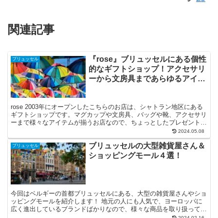
関連記事
『rose』ブリュッセルにある個性
ブリュッセル
的なギフトショップ！アクセサリ
ーから文房具まであらゆるアイテ
ムが揃う！
rose 2003年にオープンしたこちらのお店は、シャトラン地区にある
ギフトショップです。マグカップや文房具、バッグや靴、アクセサリ
ーまで様々なアイテムが揃うお店なので、ちょっとしたプレゼントを
探すのに地元っ子にもよく利用されるお店です。 ...
2024.05.08
ブリュッセルの大型雑貨屋さん＆
ブリュッセル
ショッピングモール４選！
今回はベルギーの首都ブリュッセルにある、大型の雑貨屋さんやショ
ッピングモールを紹介します！ 地元の人にも人気で、ヨーロッパに
広く進出しているブランドばかりなので、様々な商品を取り扱ってい
て、お気に入りの雑貨が見つかると思います！価格もリーズナブルな
2024.02.16