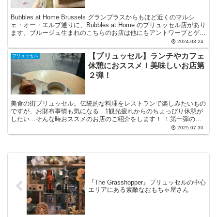
Bubbles at Home Brussels グランプラスからもほど近くのマルシ
ェ・オー・エルブ通りに、Bubbles at Home のブリュッセル店があり
ます。ブルージュ生まれのこちらのお店は他にもアントワープとゲン
トにも出店してい...
2024.03.24
【ブリュッセル】ランチやカフェ
ブリュッセル
休憩におススメ！美味しいお店第
２弾！
美食の街ブリュッセル。伝統的な料理をレストランで楽しみたいもの
ですが、お財布事情も気になる…1観光疲れからのちょっぴり休憩が
したい…そんな時おススメのお店のご紹介をします！ ！第一弾の記
事はこちら！ Noordzee まずはみんな大好き海鮮...
2025.07.30
『The Grasshopper』ブリュッセルの中心
エリアにある素敵なおもちゃ屋さん