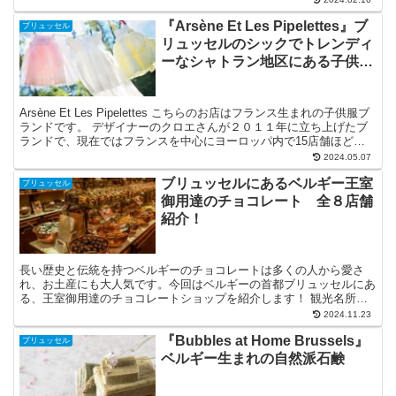
ものが多いので、お土産にも最適です！
『Arsène Et Les Pipelettes』ブ
ブリュッセル
リュッセルのシックでトレンディ
ーなシャトラン地区にある子供服
やおもちゃのお店
Arsène Et Les Pipelettes こちらのお店はフランス生まれの子供服ブ
ランドです。 デザイナーのクロエさんが２０１１年に立ち上げたブ
ランドで、現在ではフランスを中心にヨーロッパ内で15店舗ほど販
売拠点を持っています。２０１...
2024.05.07
ブリュッセルにあるベルギー王室
ブリュッセル
御用達のチョコレート 全８店舗
紹介！
長い歴史と伝統を持つベルギーのチョコレートは多くの人から愛さ
れ、お土産にも大人気です。今回はベルギーの首都ブリュッセルにあ
る、王室御用達のチョコレートショップを紹介します！ 観光名所の
グランプラスやギャルリーサンチュベール、サブロン広場にお店が集
2024.11.23
中しているので、アクセスも抜群です。
『Bubbles at Home Brussels』
ブリュッセル
ベルギー生まれの自然派石鹸