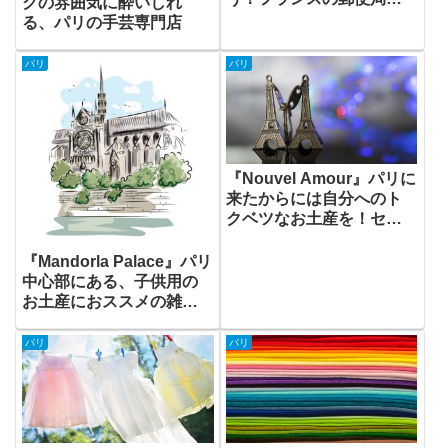
クの雰囲気に酔いしれ
運営するショップ
る、パリの手芸専門店
パリ
パリ
『Nouvel Amour』パリに
来たからには自分へのト
クベツなお土産を！セク
シーなアクセサリーで大
人女子に人気のお店
『Mandorla Palace』パリ
中心部にある、子供用の
お土産におススメの雑貨
屋！
パリ
パリ