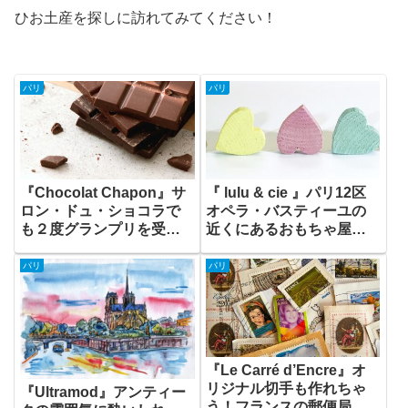
ひお土産を探しに訪れてみてください！
パリ
パリ
『Chocolat Chapon』サ
『 lulu & cie 』パリ12区
ロン・ドュ・ショコラで
オペラ・バスティーユの
も２度グランプリを受賞
近くにあるおもちゃ屋さ
している実力店！
ん
パリ
パリ
『Le Carré d’Encre』オ
リジナル切手も作れちゃ
『Ultramod』アンティー
う！フランスの郵便局が