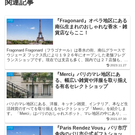
関連記事
『Fragonard』オペラ地区にある
パリ
南仏生まれのおしゃれな香水・雑
貨店ならここ！
Fragonard Fragonard（フラゴナール）は香水の街、南仏グラースで
ウジェーヌ フックス氏により１９２６年にオープンした老舗フレグ
ランスショップです。現在では支店も多く、国内では２７店舗も、パ
リ市内だけでも８店舗ほどあります。 ...
2023.11.27
『Merci』パリのマレ地区にあ
パリ
る、幅広い雑貨や洋服を取り揃え
る有名セレクトショップ
パリのマレ地区にある、洋服、キッチン雑貨、インテリア、本など生
活雑貨のすべてを取り揃えるセレクトショップ「Merci」を紹介しま
す。 「Merci」はパリのおしゃれスポット、マレ地区の中にあり、近
隣には素敵な雑貨屋さんや美術館が立ち並んでいます。
2021.07.30
『Paris Rendez Vous』パリ市庁
パリ
舎内のパリ市公式ギフトショッ