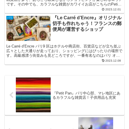
です。その中でも、カラフルな雑貨がカワイイお店がこちらのPetiti
Panです。 この投稿をInstag...
2023.12.01
『Le Carré d’Encre』オリジナル
パリ
切手も作れちゃう！フランスの郵
便局が運営するショップ
Le Carré d’Encre パリ9 区はホテルや商店街、百貨店などが立ち並ぶ
広々とした大通りが走っており、ショッピングにはぴったりの場所で
す。高級感漂う街並みも見どころですが、一番有名なのはパリ オペ
ラ座です。ギャラリー ラファイエッ...
2023.12.08
『Petit Pan』パリ中心部、マレ地区にあ
るカラフルな雑貨店！子供用品も充実