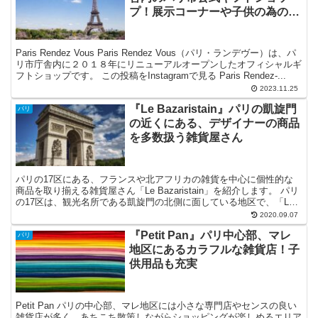
プ！展示コーナーや子供の為のイ
ベントも！
Paris Rendez Vous Paris Rendez Vous（パリ・ランデヴー）は、パ
リ市庁舎内に２０１８年にリニューアルオープンしたオフィシャルギ
フトショップです。 この投稿をInstagramで見る Paris Rendez-...
2023.11.25
『Le Bazaristain』パリの凱旋門
パリ
の近くにある、デザイナーの商品
を多数扱う雑貨屋さん
パリの17区にある、フランスや北アフリカの雑貨を中心に個性的な
商品を取り揃える雑貨屋さん「Le Bazaristain」を紹介します。 パリ
の17区は、観光名所である凱旋門の北側に面している地区で、「Le
Bazaristain」は凱旋門から徒歩7～8分ほどの距離の場所にありま
2020.09.07
す。
『Petit Pan』パリ中心部、マレ
パリ
地区にあるカラフルな雑貨店！子
供用品も充実
Petit Pan パリの中心部、マレ地区には小さな専門店やセンスの良い
雑貨店が多く、あちこち散策しながらショッピングが楽しめるエリア