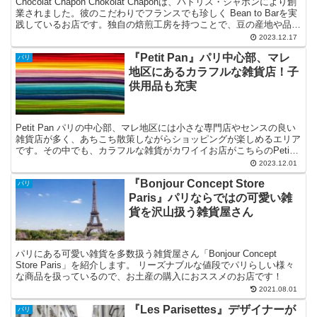
Chocolat Chapon Chokolat Chaponは、パトリス・シャポンにより創
業されました。彼のこだわりでフランスでも珍しく Bean to Barを実
践しているお店です。独自の焙煎工房を持つことで、豆の産地や品
質、ショコラテ...
2023.12.17
『Petit Pan』パリ中心部、マレ
パリ
地区にあるカラフルな雑貨店！子
供用品も充実
Petit Pan パリの中心部、マレ地区には小さな専門店やセンスの良い
雑貨店が多く、あちこち散策しながらショッピングが楽しめるエリア
です。その中でも、カラフルな雑貨がカワイイお店がこちらのPetiti
Panです。 この投稿をInstag...
2023.12.01
『Bonjour Concept Store
パリ
Paris』パリならではの可愛い雑
貨を沢山扱う雑貨屋さん
パリにある可愛い雑貨を多数扱う雑貨屋さん「Bonjour Concept
Store Paris」を紹介します。 リーズナブルな値段でパリらしい様々
な商品を扱っているので、お土産の購入におススメのお店です！
2021.08.01
『Les Parisettes』デザイナーが
パリ