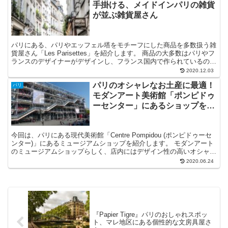
手掛ける、メイドインパリの雑貨
が並ぶ雑貨屋さん
パリにある、パリやエッフェル塔をモチーフにした商品を多数扱う雑
貨屋さん「Les Parisettes」を紹介します。 商品の大多数はパリやフ
ランスのデザイナーがデザインし、フランス国内で作られているの
で、フランスならではのお土産におススメのお店です！
2020.12.03
パリのオシャレなお土産に最適！
パリ
モダンアート美術館「ポンピドゥ
ーセンター」にあるショップをご
紹介
今回は、パリにある現代美術館「Centre Pompidou (ポンピドゥーセ
ンター)」にあるミュージアムショップを紹介します。 モダンアート
のミュージアムショップらしく、店内にはデザイン性の高いオシャレ
なグッズが沢山並んでいて、アートの街パリならではのお土産が沢山
2020.06.24
見つかります！
『Papier Tigre』パリのおしゃれスポッ
ト、マレ地区にある個性的な文房具屋さ