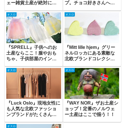
ェー雑貨土産が絶対に見
プ。チョコ好きさんへの
つかるお店！
お土産にぴったり！
オスロ
オスロ
『SPRELL』子供へのお
『Mitt lille hjem』グリー
土産ならここ！服やおも
ネルロッカにある素敵な
ちゃ、子供部屋のインテ
北欧ブランドコレクショ
リアも！
ン！
オスロ
オスロ
『Luck Oslo』現地女性に
『WAY NOR』ザお土産シ
も人気な北欧ファッショ
ョップ！定番のノルウェ
ンブランドがたくさん！
ー土産はここで揃う！！
インテリアも素敵なオシ
ャレ空間
オスロ