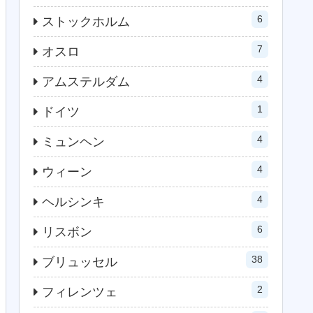
6
ストックホルム
7
オスロ
4
アムステルダム
1
ドイツ
4
ミュンヘン
4
ウィーン
4
ヘルシンキ
6
リスボン
38
ブリュッセル
2
フィレンツェ