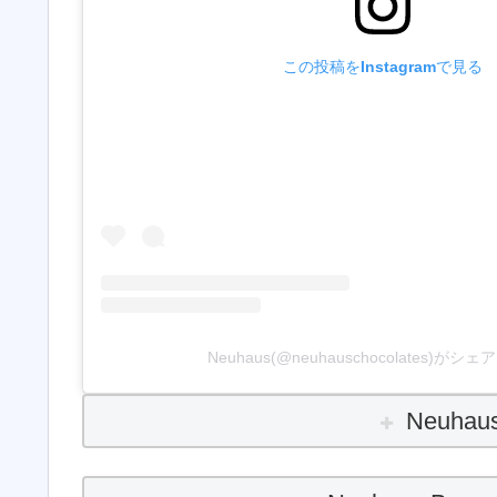
この投稿をInstagramで見る
Neuhaus(@neuhauschocolates)が
Neuhaus