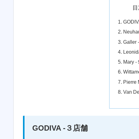
目
GODI
Neuha
Galle
Leoni
Mary
Witta
Pierre
Van D
GODIVA -３店舗