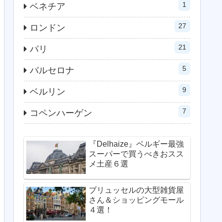
1
ベネチア
27
ロンドン
21
パリ
5
バルセロナ
9
ベルリン
7
コペンハーゲン
『Delhaize』ベルギー最強
スーパーで買うべきおスス
メ土産６選
ブリュッセルの大型雑貨屋
さん＆ショッピングモール
４選！