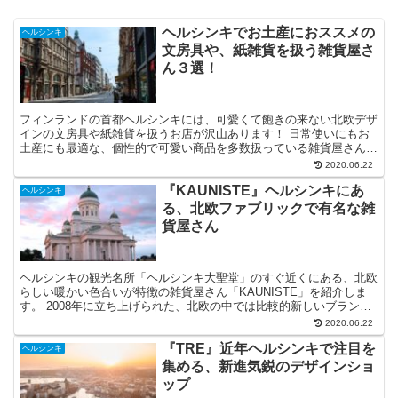
ヘルシンキでお土産におススメの
ヘルシンキ
文房具や、紙雑貨を扱う雑貨屋さ
ん３選！
フィンランドの首都ヘルシンキには、可愛くて飽きの来ない北欧デザ
インの文房具や紙雑貨を扱うお店が沢山あります！ 日常使いにもお
土産にも最適な、個性的で可愛い商品を多数扱っている雑貨屋さん、
３店舗を紹介します！
2020.06.22
『KAUNISTE』ヘルシンキにあ
ヘルシンキ
る、北欧ファブリックで有名な雑
貨屋さん
ヘルシンキの観光名所「ヘルシンキ大聖堂」のすぐ近くにある、北欧
らしい暖かい色合いが特徴の雑貨屋さん「KAUNISTE」を紹介しま
す。 2008年に立ち上げられた、北欧の中では比較的新しいブランド
ですが、ガイドブックにも掲載される有名ブランドです。
2020.06.22
『TRE』近年ヘルシンキで注目を
ヘルシンキ
集める、新進気鋭のデザインショ
ップ