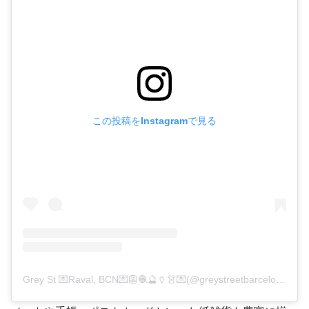
この投稿をInstagramで見る
Grey St 💌Raval, BCN💌👺🧶🔮🏺👗💌(@greystreetbarcelona)がシェアした投稿