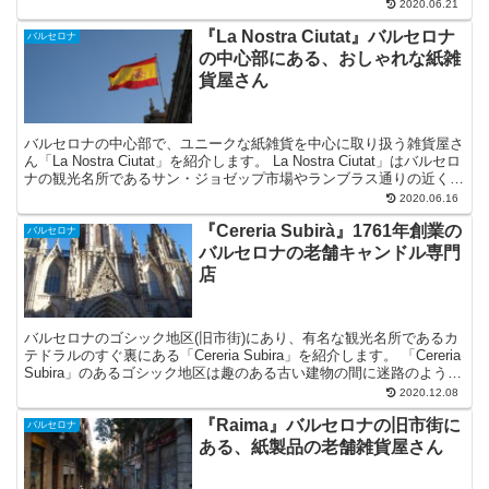
了するバルセロナの象徴、サグラダファミリアから徒歩３分の場所に
2020.06.21
お店を構えています。
『La Nostra Ciutat』バルセロナ
バルセロナ
の中心部にある、おしゃれな紙雑
貨屋さん
バルセロナの中心部で、ユニークな紙雑貨を中心に取り扱う雑貨屋さ
ん「La Nostra Ciutat」を紹介します。 La Nostra Ciutat」はバルセロ
ナの観光名所であるサン・ジョゼップ市場やランブラス通りの近くに
3店舗を構えています。
2020.06.16
『Cereria Subirà』1761年創業の
バルセロナ
バルセロナの老舗キャンドル専門
店
バルセロナのゴシック地区(旧市街)にあり、有名な観光名所であるカ
テドラルのすぐ裏にある「Cereria Subira」を紹介します。 「Cereria
Subira」のあるゴシック地区は趣のある古い建物の間に迷路のような
道が続く、バルセロナの中でも有名な観光スポットです。
2020.12.08
『Raima』バルセロナの旧市街に
バルセロナ
ある、紙製品の老舗雑貨屋さん