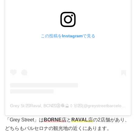
この投稿をInstagramで見る
Grey St 💌Raval, BCN💌👺🧶🔮🏺👗💌(@greystreetbarcelona)がシェアした投稿
「Grey Street」は
BORNE
店
と
RAVAL
店
の2店舗があり、
どちらもバルセロナの観光地の近くにあります。