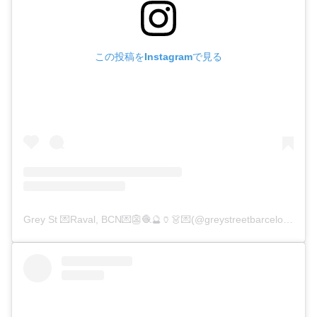
この投稿をInstagramで見る
Grey St 💌Raval, BCN💌👺🧶🔮🏺👗💌(@greystreetbarcelona)がシェアした投稿